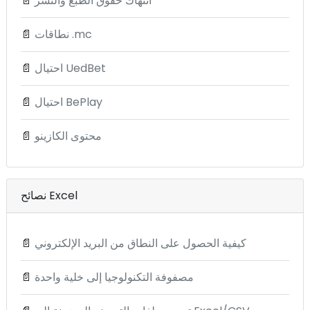
انتهاك حقوق الطبع والنشر
📄
نطاقات .mc
📄
احتيال UedBet
📄
احتيال BePlay
📄
محتوى الكازينو
📄
نصائح Excel
كيفية الحصول على النطاق من البريد الإلكتروني
📄
مصفوفة التكنولوجيا إلى خلية واحدة
📄