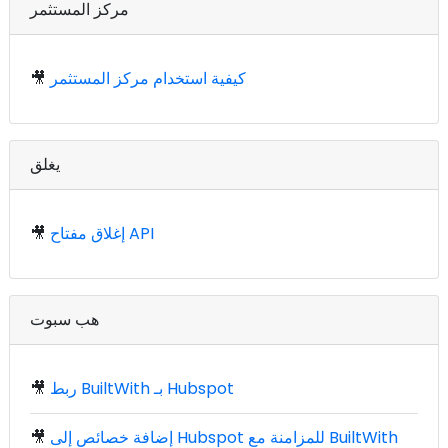
مركز المستثمر
كيفية استخدام مركز المستثمر
🎥
يغلق
إغلاق مفتاح API
🎥
هب سبوت
ربط BuiltWith بـ Hubspot
🎥
إضافة خصائص إلى Hubspot للمزامنة مع BuiltWith
🎥