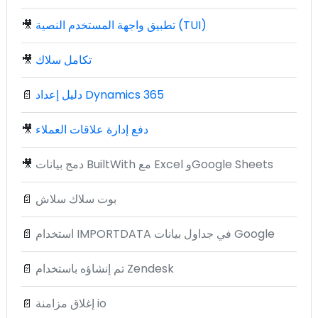
تطبيق واجهة المستخدم النصية (TUI)
🎥
تكامل سلاك
🎥
دليل إعداد Dynamics 365
📄
دفع إدارة علاقات العملاء
🎥
دمج بيانات BuiltWith مع Excel وGoogle Sheets
🎥
بوت سلاك سلاش
📄
استخدام IMPORTDATA في جداول بيانات Google
📄
تم إنشاؤه باستخدام Zendesk
📄
إغلاق مزامنة io
📄