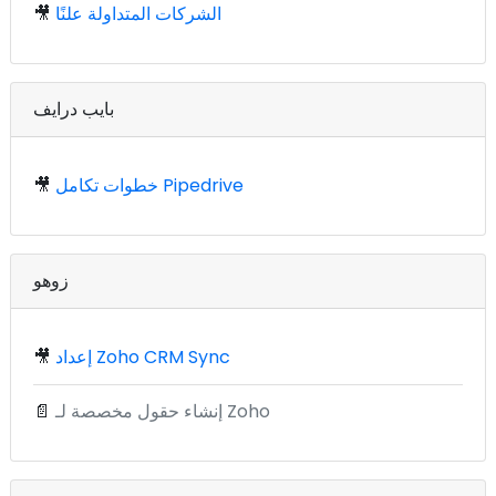
الشركات المتداولة علنًا
🎥
بايب درايف
خطوات تكامل Pipedrive
🎥
زوهو
إعداد Zoho CRM Sync
🎥
إنشاء حقول مخصصة لـ Zoho
📄