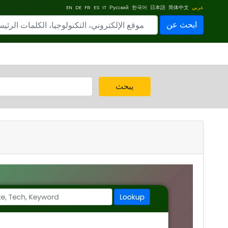
عربي
简体中文
日本語
한국어
Русский
IT
ES
FR
DE
EN
ابحث عن
يبحث