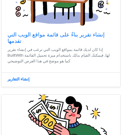
إنشاء تقرير بناءً على قائمة مواقع الويب التي
تقدمها
إذا كان لديك قائمة بمواقع الويب التي ترغب في إنشاء تقرير
BuiltWith لها، فيمكنك القيام بذلك باستخدام ميزة تحميل القائمة
كما هو موضح في هذا العرض التوضيحي.
إنشاء التقارير