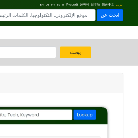
عربي
简体中文
日本語
한국어
Русский
IT
ES
FR
DE
EN
ابحث عن
يبحث