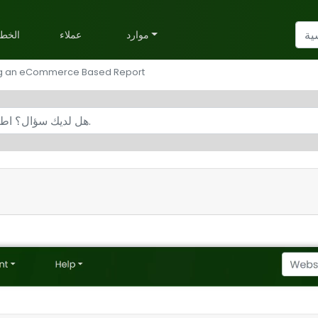
موارد
عملاء
الخط
g an eCommerce Based Report