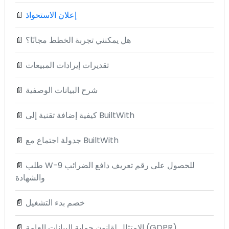
إعلان الاستحواذ
📄
هل يمكنني تجربة الخطط مجانًا؟
📄
تقديرات إيرادات المبيعات
📄
شرح البيانات الوصفية
📄
كيفية إضافة تقنية إلى BuiltWith
📄
جدولة اجتماع مع BuiltWith
📄
طلب W-9 للحصول على رقم تعريف دافع الضرائب
📄
والشهادة
خصم بدء التشغيل
📄
الامتثال لقانون حماية البيانات العامة (GDPR)
📄