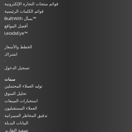
قوائم منتجات التجارة الإلكترونية
قوائم الكلمات الرئيسية
BuiltWith بسأل™
أفضل المواقع
LeadsEye™
الخطط والأسعار
اشتراك
·
تسجيل الدخول
سمات
توليد العملاء المحتملين
تحليل السوق
استخبارات المبيعات
العملاء المستقبليون
تدقيق المخاطر السيبرانية
البيانات البديلة
تصفية التقارير