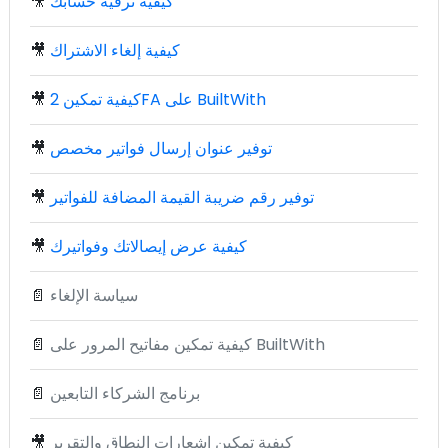
كيفية ترقية حسابك
🎥
كيفية إلغاء الاشتراك
🎥
كيفية تمكين 2FA على BuiltWith
🎥
توفير عنوان إرسال فواتير مخصص
🎥
توفير رقم ضريبة القيمة المضافة للفواتير
🎥
كيفية عرض إيصالاتك وفواتيرك
🎥
سياسة الإلغاء
📄
كيفية تمكين مفاتيح المرور على BuiltWith
📄
برنامج الشركاء التابعين
📄
كيفية تمكين إشعارات النطاق والتقرير
🎥