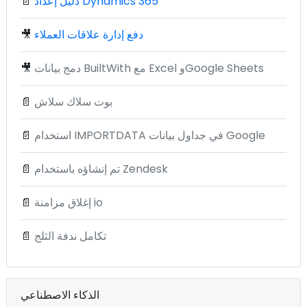
دليل إعداد Dynamics 365
📄
دفع إدارة علاقات العملاء
🎥
دمج بيانات BuiltWith مع Excel وGoogle Sheets
🎥
بوت سلاك سلاش
📄
استخدام IMPORTDATA في جداول بيانات Google
📄
تم إنشاؤه باستخدام Zendesk
📄
إغلاق مزامنة io
📄
تكامل ندفة الثلج
📄
الذكاء الاصطناعي