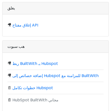
يغلق
إغلاق مفتاح API
🎥
هب سبوت
ربط BuiltWith بـ Hubspot
🎥
إضافة خصائص إلى Hubspot للمزامنة مع BuiltWith
🎥
خطوات تكامل Hubspot
📄
HubSpot BuiltWith مجاني
📄