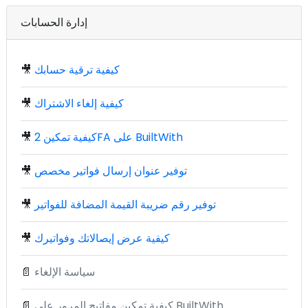
إدارة الحسابات
كيفية ترقية حسابك
🎥
كيفية إلغاء الاشتراك
🎥
كيفية تمكين 2FA على BuiltWith
🎥
توفير عنوان إرسال فواتير مخصص
🎥
توفير رقم ضريبة القيمة المضافة للفواتير
🎥
كيفية عرض إيصالاتك وفواتيرك
🎥
سياسة الإلغاء
📄
كيفية تمكين مفاتيح المرور على BuiltWith
📄