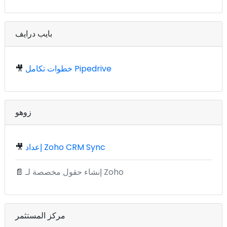
بايب درايف
خطوات تكامل Pipedrive
🎥
زوهو
إعداد Zoho CRM Sync
🎥
إنشاء حقول مخصصة لـ Zoho
📄
مركز المستثمر