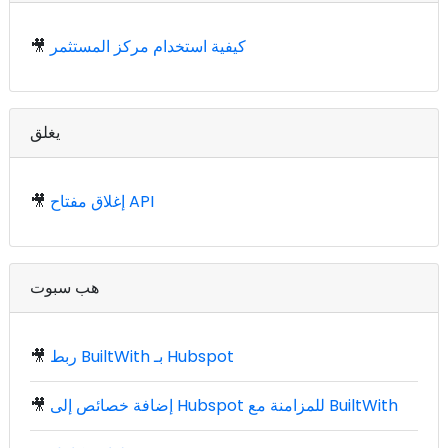
كيفية استخدام مركز المستثمر
🎥
يغلق
إغلاق مفتاح API
🎥
هب سبوت
ربط BuiltWith بـ Hubspot
🎥
إضافة خصائص إلى Hubspot للمزامنة مع BuiltWith
🎥