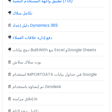
تطبيق واجهة المستخدم النصية (TUI)
🎥
تكامل سلاك
🎥
دليل إعداد Dynamics 365
📄
دفع إدارة علاقات العملاء
🎥
دمج بيانات BuiltWith مع Excel وGoogle Sheets
🎥
بوت سلاك سلاش
📄
استخدام IMPORTDATA في جداول بيانات Google
📄
تم إنشاؤه باستخدام Zendesk
📄
إغلاق مزامنة io
📄
تكامل ندفة الثلج
📄