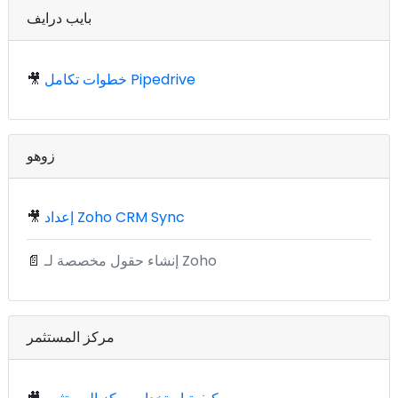
بايب درايف
خطوات تكامل Pipedrive
🎥
زوهو
إعداد Zoho CRM Sync
🎥
إنشاء حقول مخصصة لـ Zoho
📄
مركز المستثمر