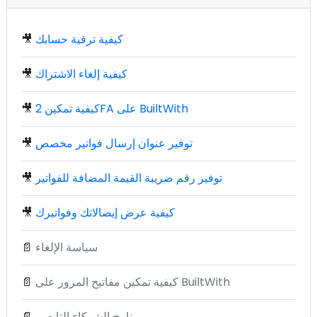
كيفية ترقية حسابك
🎥
كيفية إلغاء الاشتراك
🎥
كيفية تمكين 2FA على BuiltWith
🎥
توفير عنوان إرسال فواتير مخصص
🎥
توفير رقم ضريبة القيمة المضافة للفواتير
🎥
كيفية عرض إيصالاتك وفواتيرك
🎥
سياسة الإلغاء
📄
كيفية تمكين مفاتيح المرور على BuiltWith
📄
برنامج الشركاء التابعين
📄