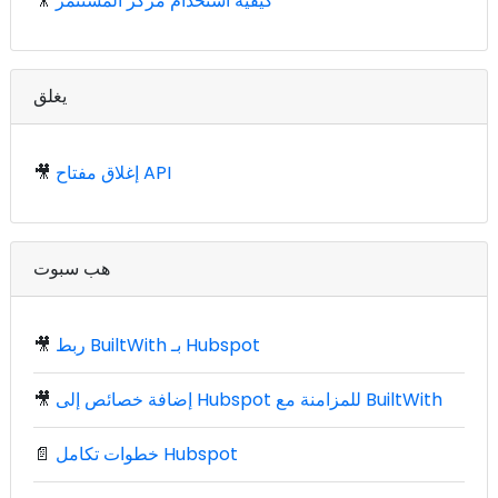
كيفية استخدام مركز المستثمر
🎥
يغلق
إغلاق مفتاح API
🎥
هب سبوت
ربط BuiltWith بـ Hubspot
🎥
إضافة خصائص إلى Hubspot للمزامنة مع BuiltWith
🎥
خطوات تكامل Hubspot
📄