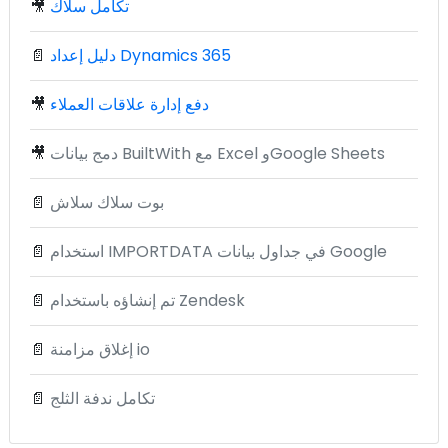
تكامل سلاك
🎥
دليل إعداد Dynamics 365
📄
دفع إدارة علاقات العملاء
🎥
دمج بيانات BuiltWith مع Excel وGoogle Sheets
🎥
بوت سلاك سلاش
📄
استخدام IMPORTDATA في جداول بيانات Google
📄
تم إنشاؤه باستخدام Zendesk
📄
إغلاق مزامنة io
📄
تكامل ندفة الثلج
📄