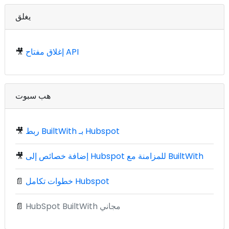
يغلق
إغلاق مفتاح API
🎥
هب سبوت
ربط BuiltWith بـ Hubspot
🎥
إضافة خصائص إلى Hubspot للمزامنة مع BuiltWith
🎥
خطوات تكامل Hubspot
📄
HubSpot BuiltWith مجاني
📄