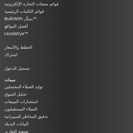
قوائم منتجات التجارة الإلكترونية
قوائم الكلمات الرئيسية
BuiltWith بسأل™
أفضل المواقع
LeadsEye™
الخطط والأسعار
اشتراك
·
تسجيل الدخول
سمات
توليد العملاء المحتملين
تحليل السوق
استخبارات المبيعات
العملاء المستقبليون
تدقيق المخاطر السيبرانية
البيانات البديلة
تصفية التقارير