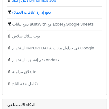
دليل إعداد Dynamics 365
📄
دفع إدارة علاقات العملاء
🎥
دمج بيانات BuiltWith مع Excel وGoogle Sheets
🎥
بوت سلاك سلاش
📄
استخدام IMPORTDATA في جداول بيانات Google
📄
تم إنشاؤه باستخدام Zendesk
📄
إغلاق مزامنة io
📄
تكامل ندفة الثلج
📄
الذكاء الاصطناعي