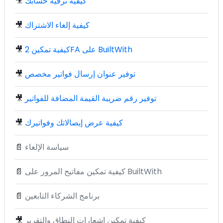
كيفية ترقية حسابك
🎥
كيفية إلغاء الاشتراك
🎥
كيفية تمكين 2FA على BuiltWith
🎥
توفير عنوان إرسال فواتير مخصص
🎥
توفير رقم ضريبة القيمة المضافة للفواتير
🎥
كيفية عرض إيصالاتك وفواتيرك
🎥
سياسة الإلغاء
📄
كيفية تمكين مفاتيح المرور على BuiltWith
📄
برنامج الشركاء التابعين
📄
كيفية تمكين إشعارات النطاق والتقرير
🎥