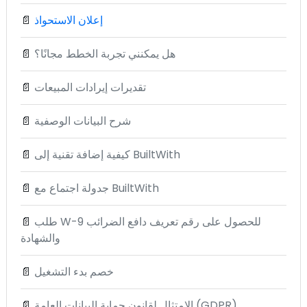
إعلان الاستحواذ
📄
هل يمكنني تجربة الخطط مجانًا؟
📄
تقديرات إيرادات المبيعات
📄
شرح البيانات الوصفية
📄
كيفية إضافة تقنية إلى BuiltWith
📄
جدولة اجتماع مع BuiltWith
📄
طلب W-9 للحصول على رقم تعريف دافع الضرائب
📄
والشهادة
خصم بدء التشغيل
📄
الامتثال لقانون حماية البيانات العامة (GDPR)
📄