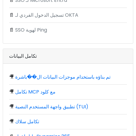
SSO لـ Microsoft Entra
📄
تسجيل الدخول الفردي لـ OKTA
📄
SSO لهوية Ping
📄
تكامل البيانات
تم بناؤه باستخدام موجزات البيانات ال��باشرة
🎥
تكامل MCP مع كلود
🎥
تطبيق واجهة المستخدم النصية (TUI)
🎥
تكامل سلاك
🎥