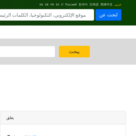
عربي
简体中文
日本語
한국어
Русский
IT
ES
FR
DE
EN
ابحث عن
يبحث
يغلق