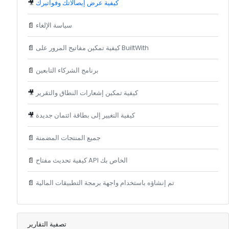
كيفية عرض إيصالاتك وفواتيرك
🎥
سياسة الإلغاء
📄
كيفية تمكين مفاتيح المرور على BuiltWith
📄
برنامج الشركاء التابعين
📄
كيفية تمكين إشعارات النطاق والتقرير
🎥
كيفية التغيير إلى بطاقة ائتمان جديدة
🎥
جميع المنتجات المضمنة
📄
كيفية تحديث مفتاح API الخاص بك
📄
تم إنشاؤه باستخدام واجهة برمجة التطبيقات المالية
📄
تصفية التقارير