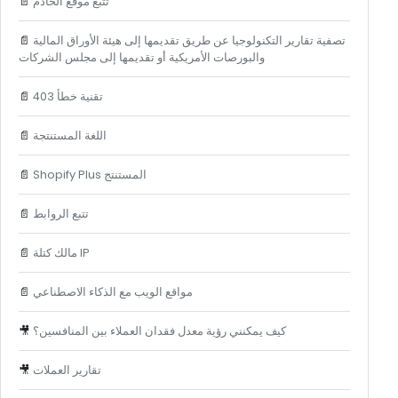
تتبع موقع الخادم
📄
تصفية تقارير التكنولوجيا عن طريق تقديمها إلى هيئة الأوراق المالية
📄
والبورصات الأمريكية أو تقديمها إلى مجلس الشركات
تقنية خطأ 403
📄
اللغة المستنتجة
📄
Shopify Plus المستنتج
📄
تتبع الروابط
📄
مالك كتلة IP
📄
مواقع الويب مع الذكاء الاصطناعي
📄
كيف يمكنني رؤية معدل فقدان العملاء بين المنافسين؟
🎥
تقارير العملات
🎥