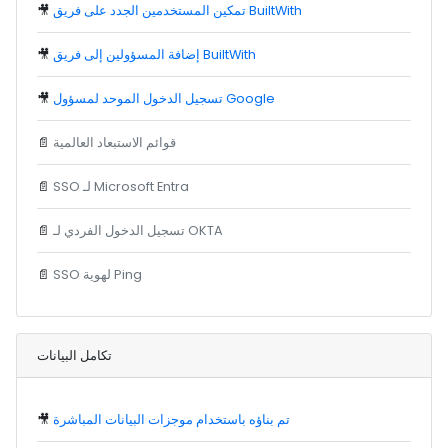
تمكين المستخدمين الجدد على فريق BuiltWith
🎥
إضافة المسؤولين إلى فريق BuiltWith
🎥
تسجيل الدخول الموحد لمسؤول Google
🎥
قوائم الاستبعاد العالمية
📄
SSO لـ Microsoft Entra
📄
تسجيل الدخول الفردي لـ OKTA
📄
SSO لهوية Ping
📄
تكامل البيانات
تم بناؤه باستخدام موجزات البيانات المباشرة
🎥