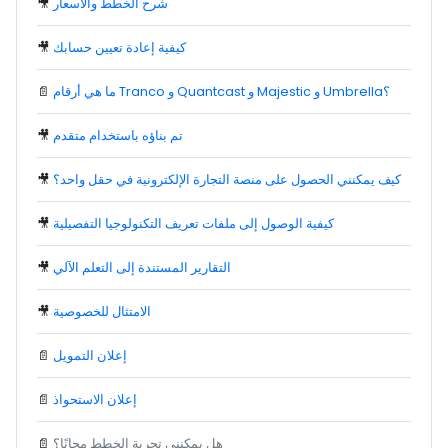
شرح الخطط والأسعار
🎥
كيفية إعادة تعيين حسابك
🎥
ما هي أرقام Tranco و Quantcast و Majestic و Umbrella؟
📄
تم بناؤه باستخدام متقدم
🎥
كيف يمكنني الحصول على منصة التجارة الإلكترونية في حقل واحد؟
🎥
كيفية الوصول إلى ملفات تعريف التكنولوجيا التفصيلية
🎥
التقارير المستندة إلى التعلم الآلي
🎥
الامتثال للخصوصية
🎥
إعلان التمويل
📄
إعلان الاستحواذ
📄
هل يمكنني تجربة الخطط مجانًا؟
📄