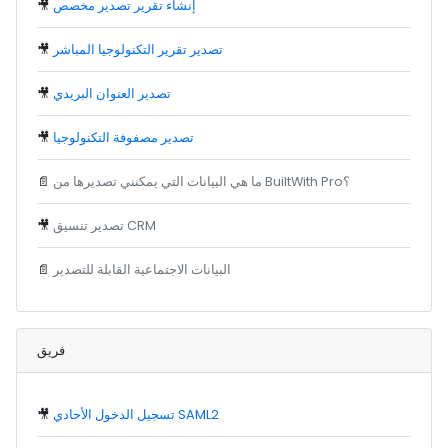
إنشاء تقرير تصدير مخصص
🎥
تصدير تقرير التكنولوجيا المباشر
🎥
تصدير العنوان البريدي
🎥
تصدير مصفوفة التكنولوجيا
🎥
ما هي البيانات التي يمكنني تصديرها من BuiltWith Pro؟
📄
تصدير تنسيق CRM
🎥
البيانات الاجتماعية القابلة للتصدير
📄
فريق
تسجيل الدخول الأحادي SAML2
🎥