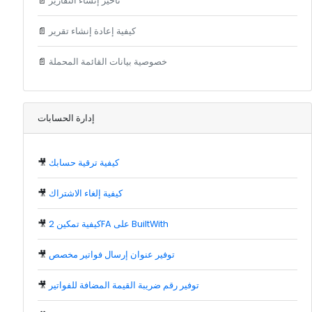
تأخير إنشاء التقارير
📄
كيفية إعادة إنشاء تقرير
📄
خصوصية بيانات القائمة المحملة
📄
إدارة الحسابات
كيفية ترقية حسابك
🎥
كيفية إلغاء الاشتراك
🎥
كيفية تمكين 2FA على BuiltWith
🎥
توفير عنوان إرسال فواتير مخصص
🎥
توفير رقم ضريبة القيمة المضافة للفواتير
🎥