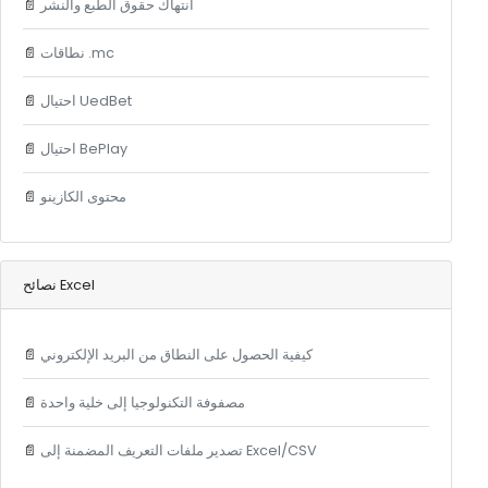
انتهاك حقوق الطبع والنشر
📄
نطاقات .mc
📄
احتيال UedBet
📄
احتيال BePlay
📄
محتوى الكازينو
📄
نصائح Excel
كيفية الحصول على النطاق من البريد الإلكتروني
📄
مصفوفة التكنولوجيا إلى خلية واحدة
📄
تصدير ملفات التعريف المضمنة إلى Excel/CSV
📄