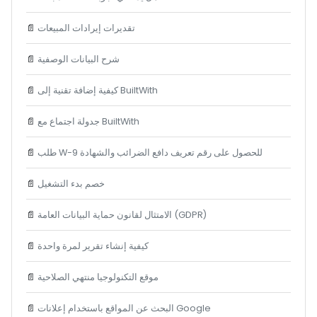
تقديرات إيرادات المبيعات
📄
شرح البيانات الوصفية
📄
كيفية إضافة تقنية إلى BuiltWith
📄
جدولة اجتماع مع BuiltWith
📄
طلب W-9 للحصول على رقم تعريف دافع الضرائب والشهادة
📄
خصم بدء التشغيل
📄
الامتثال لقانون حماية البيانات العامة (GDPR)
📄
كيفية إنشاء تقرير لمرة واحدة
📄
موقع التكنولوجيا منتهي الصلاحية
📄
البحث عن المواقع باستخدام إعلانات Google
📄