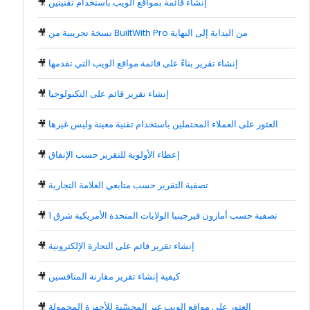
إنشاء قائمة بمواقع الويب باستخدام تقنيتين
🎥
نسخة تجريبية من BuiltWith Pro من البداية إلى النهاية
🎥
إنشاء تقرير بناءً على قائمة مواقع الويب التي تقدمها
🎥
إنشاء تقرير قائم على التكنولوجيا
🎥
العثور على العملاء المحتملين باستخدام تقنية معينة وليس غيرها
🎥
إعطاء الأولوية للتقرير حسب الإنفاق
🎥
تصفية التقرير حسب متابعي العلامة التجارية
🎥
تصفية حسب أمازون فيرجينيا الولايات المتحدة الأمريكية شرق 1
🎥
إنشاء تقرير قائم على التجارة الإلكترونية
🎥
كيفية إنشاء تقرير مقارنة المنافسين
🎥
العثور على مواقع الويب غير المحسّنة للأجهزة المحمولة
🎥