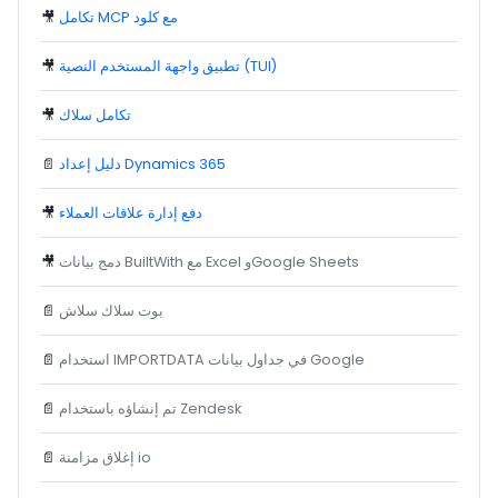
تكامل MCP مع كلود
🎥
تطبيق واجهة المستخدم النصية (TUI)
🎥
تكامل سلاك
🎥
دليل إعداد Dynamics 365
📄
دفع إدارة علاقات العملاء
🎥
دمج بيانات BuiltWith مع Excel وGoogle Sheets
🎥
بوت سلاك سلاش
📄
استخدام IMPORTDATA في جداول بيانات Google
📄
تم إنشاؤه باستخدام Zendesk
📄
إغلاق مزامنة io
📄