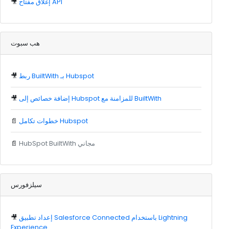
إغلاق مفتاح API
🎥
هب سبوت
ربط BuiltWith بـ Hubspot
🎥
إضافة خصائص إلى Hubspot للمزامنة مع BuiltWith
🎥
خطوات تكامل Hubspot
📄
HubSpot BuiltWith مجاني
📄
سيلزفورس
إعداد تطبيق Salesforce Connected باستخدام Lightning
🎥
Experience