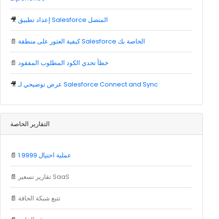
إعداد تطبيق Salesforce المتصل
🎥
كيفية العثور على منطقة Salesforce الخاصة بك
📄
خطأ تحدي الكود المطلوب المفقود
📄
عرض توضيحي لـ Salesforce Connect and Sync
🎥
التقارير الخاصة
1.9999 عملية احتيال
📄
تقارير تسعير SaaS
📄
تتبع شبكة الحافة
📄