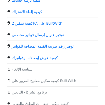
كيفية ترقية حسابك
🎥
كيفية إلغاء الاشتراك
🎥
كيفية تمكين 2FA على BuiltWith
🎥
توفير عنوان إرسال فواتير مخصص
🎥
توفير رقم ضريبة القيمة المضافة للفواتير
🎥
كيفية عرض إيصالاتك وفواتيرك
🎥
سياسة الإلغاء
📄
كيفية تمكين مفاتيح المرور على BuiltWith
📄
برنامج الشركاء التابعين
📄
كيفية تمكين إشعارات النطاق والتقرير
🎥