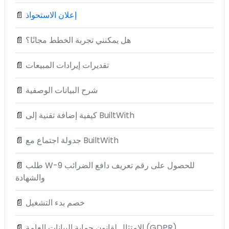
إعلان الاستحواذ
📄
هل يمكنني تجربة الخطط مجانًا؟
📄
تقديرات إيرادات المبيعات
📄
شرح البيانات الوصفية
📄
كيفية إضافة تقنية إلى BuiltWith
📄
جدولة اجتماع مع BuiltWith
📄
طلب W-9 للحصول على رقم تعريف دافع الضرائب
📄
والشهادة
خصم بدء التشغيل
📄
الامتثال لقانون حماية البيانات العامة (GDPR)
📄