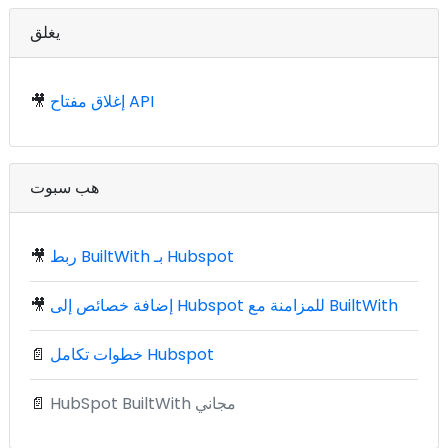
يغلق
إغلاق مفتاح API
🎥
هب سبوت
ربط BuiltWith بـ Hubspot
🎥
إضافة خصائص إلى Hubspot للمزامنة مع BuiltWith
🎥
خطوات تكامل Hubspot
📄
HubSpot BuiltWith مجاني
📄