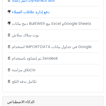
دليل إعداد Dynamics 365
📄
دفع إدارة علاقات العملاء
🎥
دمج بيانات BuiltWith مع Excel وGoogle Sheets
🎥
بوت سلاك سلاش
📄
استخدام IMPORTDATA في جداول بيانات Google
📄
تم إنشاؤه باستخدام Zendesk
📄
إغلاق مزامنة io
📄
تكامل ندفة الثلج
📄
الذكاء الاصطناعي