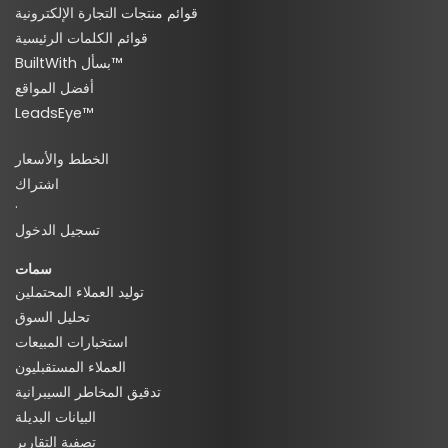
قوائم منتجات التجارة الإلكترونية
قوائم الكلمات الرئيسية
BuiltWith بسأل™
أفضل المواقع
LeadsEye™
الخطط والأسعار
اشتراك
·
تسجيل الدخول
سمات
توليد العملاء المحتملين
تحليل السوق
استخبارات المبيعات
العملاء المستقبليون
تدقيق المخاطر السيبرانية
البيانات البديلة
تصفية التقارير