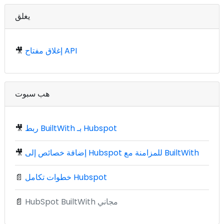
يغلق
إغلاق مفتاح API
🎥
هب سبوت
ربط BuiltWith بـ Hubspot
🎥
إضافة خصائص إلى Hubspot للمزامنة مع BuiltWith
🎥
خطوات تكامل Hubspot
📄
HubSpot BuiltWith مجاني
📄