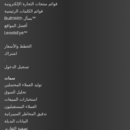
قوائم منتجات التجارة الإلكترونية
قوائم الكلمات الرئيسية
BuiltWith بسأل™
أفضل المواقع
LeadsEye™
الخطط والأسعار
اشتراك
·
تسجيل الدخول
سمات
توليد العملاء المحتملين
تحليل السوق
استخبارات المبيعات
العملاء المستقبليون
تدقيق المخاطر السيبرانية
البيانات البديلة
تصفية التقارير