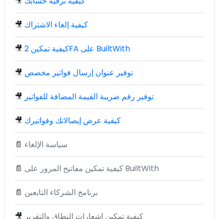
كيفية ترقية حسابك
🎥
كيفية إلغاء الاشتراك
🎥
كيفية تمكين 2FA على BuiltWith
🎥
توفير عنوان إرسال فواتير مخصص
🎥
توفير رقم ضريبة القيمة المضافة للفواتير
🎥
كيفية عرض إيصالاتك وفواتيرك
🎥
سياسة الإلغاء
📄
كيفية تمكين مفاتيح المرور على BuiltWith
📄
برنامج الشركاء التابعين
📄
كيفية تمكين إشعارات النطاق والتقرير
🎥