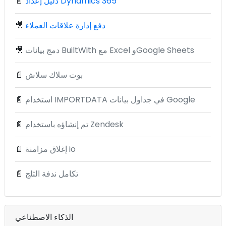
دليل إعداد Dynamics 365
📄
دفع إدارة علاقات العملاء
🎥
دمج بيانات BuiltWith مع Excel وGoogle Sheets
🎥
بوت سلاك سلاش
📄
استخدام IMPORTDATA في جداول بيانات Google
📄
تم إنشاؤه باستخدام Zendesk
📄
إغلاق مزامنة io
📄
تكامل ندفة الثلج
📄
الذكاء الاصطناعي