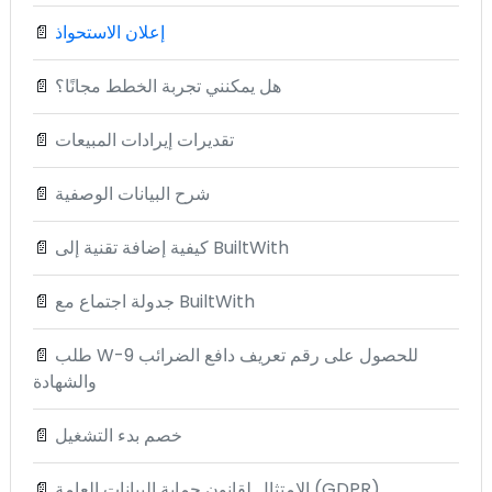
إعلان الاستحواذ
📄
هل يمكنني تجربة الخطط مجانًا؟
📄
تقديرات إيرادات المبيعات
📄
شرح البيانات الوصفية
📄
كيفية إضافة تقنية إلى BuiltWith
📄
جدولة اجتماع مع BuiltWith
📄
طلب W-9 للحصول على رقم تعريف دافع الضرائب
📄
والشهادة
خصم بدء التشغيل
📄
الامتثال لقانون حماية البيانات العامة (GDPR)
📄