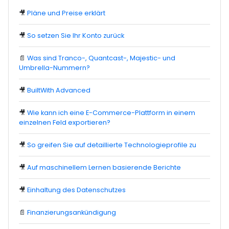
🎥
Pläne und Preise erklärt
🎥
So setzen Sie Ihr Konto zurück
📄
Was sind Tranco-, Quantcast-, Majestic- und
Umbrella-Nummern?
🎥
BuiltWith Advanced
🎥
Wie kann ich eine E-Commerce-Plattform in einem
einzelnen Feld exportieren?
🎥
So greifen Sie auf detaillierte Technologieprofile zu
🎥
Auf maschinellem Lernen basierende Berichte
🎥
Einhaltung des Datenschutzes
📄
Finanzierungsankündigung