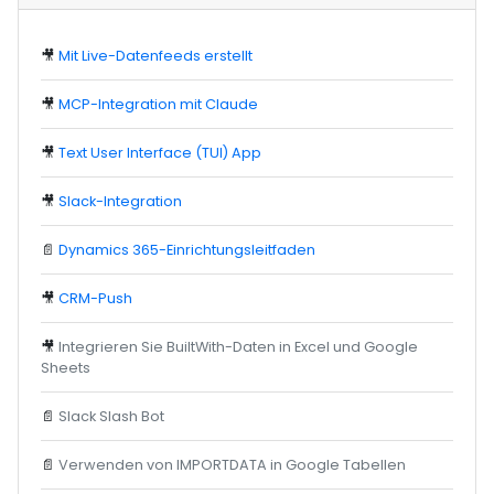
🎥
Mit Live-Datenfeeds erstellt
🎥
MCP-Integration mit Claude
🎥
Text User Interface (TUI) App
🎥
Slack-Integration
📄
Dynamics 365-Einrichtungsleitfaden
🎥
CRM-Push
🎥
Integrieren Sie BuiltWith-Daten in Excel und Google
Sheets
📄
Slack Slash Bot
📄
Verwenden von IMPORTDATA in Google Tabellen