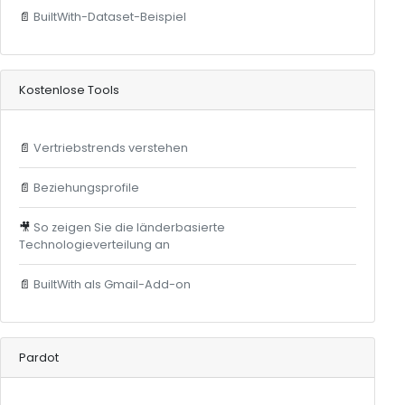
📄
BuiltWith-Dataset-Beispiel
Kostenlose Tools
📄
Vertriebstrends verstehen
📄
Beziehungsprofile
🎥
So zeigen Sie die länderbasierte
Technologieverteilung an
📄
BuiltWith als Gmail-Add-on
Pardot