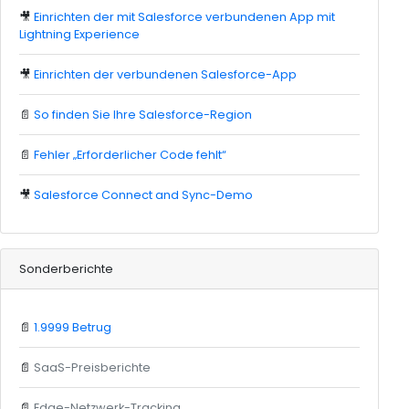
🎥
Einrichten der mit Salesforce verbundenen App mit
Lightning Experience
🎥
Einrichten der verbundenen Salesforce-App
📄
So finden Sie Ihre Salesforce-Region
📄
Fehler „Erforderlicher Code fehlt“
🎥
Salesforce Connect and Sync-Demo
Sonderberichte
📄
1.9999 Betrug
📄
SaaS-Preisberichte
📄
Edge-Netzwerk-Tracking