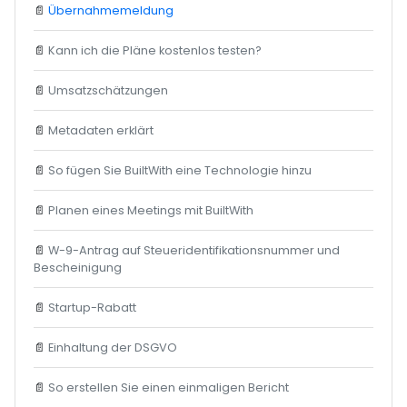
📄
Übernahmemeldung
📄
Kann ich die Pläne kostenlos testen?
📄
Umsatzschätzungen
📄
Metadaten erklärt
📄
So fügen Sie BuiltWith eine Technologie hinzu
📄
Planen eines Meetings mit BuiltWith
📄
W-9-Antrag auf Steueridentifikationsnummer und
Bescheinigung
📄
Startup-Rabatt
📄
Einhaltung der DSGVO
📄
So erstellen Sie einen einmaligen Bericht