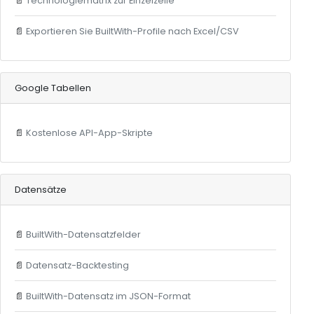
📄
Technologiematrix zur Einzelzelle
📄
Exportieren Sie BuiltWith-Profile nach Excel/CSV
Google Tabellen
📄
Kostenlose API-App-Skripte
Datensätze
📄
BuiltWith-Datensatzfelder
📄
Datensatz-Backtesting
📄
BuiltWith-Datensatz im JSON-Format