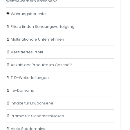
Wettbewerbern erkennen?
🎥
Währungsberichte
📄
Filiale finden Sendungsverfolgung
📄
Multinationale Unternehmen
📄
Verifiziertes Profil
📄
Anzahl der Produkte im Geschäft
📄
TLD-Weiterleitungen
📄
.ie-Domains
📄
Inhalte für Erwachsene
📄
Prämie für Sicherheitslücken
📄
Viele Subdomains