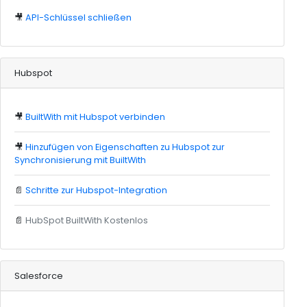
🎥
API-Schlüssel schließen
Hubspot
🎥
BuiltWith mit Hubspot verbinden
🎥
Hinzufügen von Eigenschaften zu Hubspot zur
Synchronisierung mit BuiltWith
📄
Schritte zur Hubspot-Integration
📄
HubSpot BuiltWith Kostenlos
Salesforce