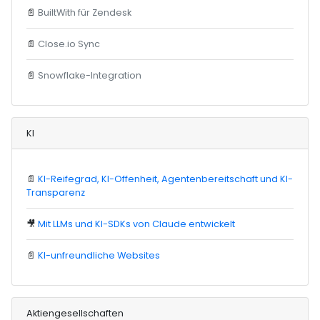
📄
BuiltWith für Zendesk
📄
Close.io Sync
📄
Snowflake-Integration
KI
📄
KI-Reifegrad, KI-Offenheit, Agentenbereitschaft und KI-
Transparenz
🎥
Mit LLMs und KI-SDKs von Claude entwickelt
📄
KI-unfreundliche Websites
Aktiengesellschaften