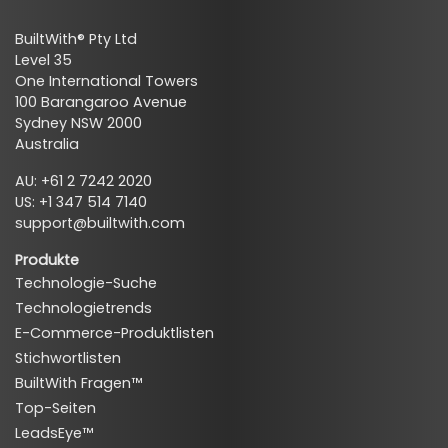
BuiltWith® Pty Ltd
Level 35
One International Towers
100 Barangaroo Avenue
Sydney NSW 2000
Australia
AU: +61 2 7242 2020
US: +1 347 514 7140
support@builtwith.com
Produkte
Technologie-Suche
Technologietrends
E-Commerce-Produktlisten
Stichwortlisten
BuiltWith Fragen™
Top-Seiten
LeadsEye™