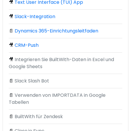
🎥
Text User Interface (TUI) App
🎥
Slack-Integration
📄
Dynamics 365-Einrichtungsleitfaden
🎥
CRM-Push
🎥
Integrieren Sie BuiltWith-Daten in Excel und
Google Sheets
📄
Slack Slash Bot
📄
Verwenden von IMPORTDATA in Google
Tabellen
📄
BuiltWith für Zendesk
📄
Close.io Sync