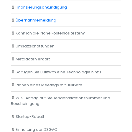
📄
Finanzierungsankündigung
📄
Übernahmemeldung
📄
Kann ich die Pläne kostenlos testen?
📄
Umsatzschätzungen
📄
Metadaten erklärt
📄
So fügen Sie BuiltWith eine Technologie hinzu
📄
Planen eines Meetings mit BuiltWith
📄
W-9-Antrag auf Steueridentifikationsnummer und
Bescheinigung
📄
Startup-Rabatt
📄
Einhaltung der DSGVO