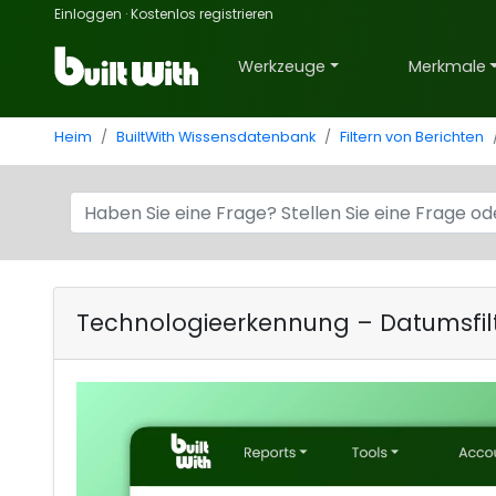
Einloggen
·
Kostenlos registrieren
Werkzeuge
Merkmale
Heim
BuiltWith Wissensdatenbank
Filtern von Berichten
Technologieerkennung – Datumsfil