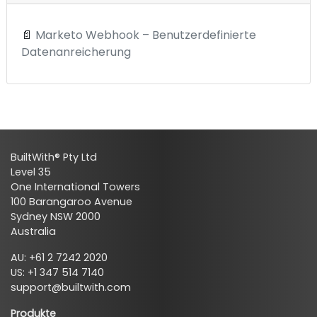
📄
Marketo Webhook – Benutzerdefinierte
Datenanreicherung
BuiltWith® Pty Ltd
Level 35
One International Towers
100 Barangaroo Avenue
Sydney NSW 2000
Australia
AU: +61 2 7242 2020
US: +1 347 514 7140
support@builtwith.com
Produkte