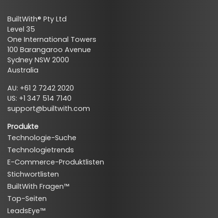
BuiltWith® Pty Ltd
Level 35
One International Towers
100 Barangaroo Avenue
Sydney NSW 2000
Australia
AU: +61 2 7242 2020
US: +1 347 514 7140
support@builtwith.com
Produkte
Technologie-Suche
Technologietrends
E-Commerce-Produktlisten
Stichwortlisten
BuiltWith Fragen™
Top-Seiten
LeadsEye™