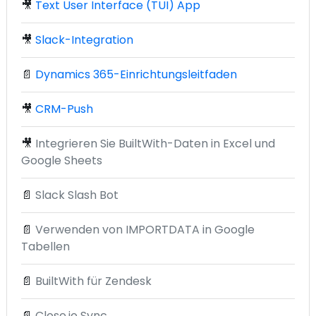
🎥
Text User Interface (TUI) App
🎥
Slack-Integration
📄
Dynamics 365-Einrichtungsleitfaden
🎥
CRM-Push
🎥
Integrieren Sie BuiltWith-Daten in Excel und
Google Sheets
📄
Slack Slash Bot
📄
Verwenden von IMPORTDATA in Google
Tabellen
📄
BuiltWith für Zendesk
📄
Close.io Sync