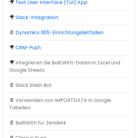
🎥
Text User Interface (TUI) App
🎥
Slack-Integration
📄
Dynamics 365-Einrichtungsleitfaden
🎥
CRM-Push
🎥
Integrieren Sie BuiltWith-Daten in Excel und
Google Sheets
📄
Slack Slash Bot
📄
Verwenden von IMPORTDATA in Google
Tabellen
📄
BuiltWith für Zendesk
📄
Close.io Sync