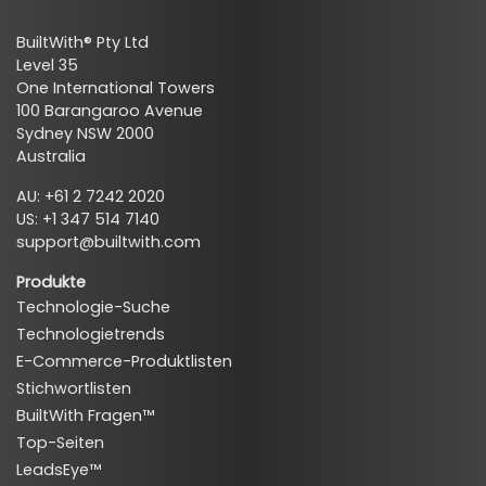
BuiltWith® Pty Ltd
Level 35
One International Towers
100 Barangaroo Avenue
Sydney NSW 2000
Australia
AU: +61 2 7242 2020
US: +1 347 514 7140
support@builtwith.com
Produkte
Technologie-Suche
Technologietrends
E-Commerce-Produktlisten
Stichwortlisten
BuiltWith Fragen™
Top-Seiten
LeadsEye™