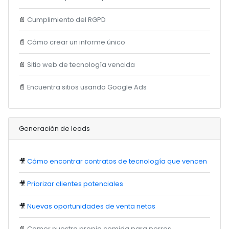
📄
Cumplimiento del RGPD
📄
Cómo crear un informe único
📄
Sitio web de tecnología vencida
📄
Encuentra sitios usando Google Ads
Generación de leads
🎥
Cómo encontrar contratos de tecnología que vencen
🎥
Priorizar clientes potenciales
🎥
Nuevas oportunidades de venta netas
📄
Comer nuestra propia comida para perros