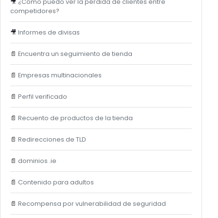
🎥
¿Cómo puedo ver la pérdida de clientes entre
competidores?
🎥
Informes de divisas
📄
Encuentra un seguimiento de tienda
📄
Empresas multinacionales
📄
Perfil verificado
📄
Recuento de productos de la tienda
📄
Redirecciones de TLD
📄
dominios .ie
📄
Contenido para adultos
📄
Recompensa por vulnerabilidad de seguridad