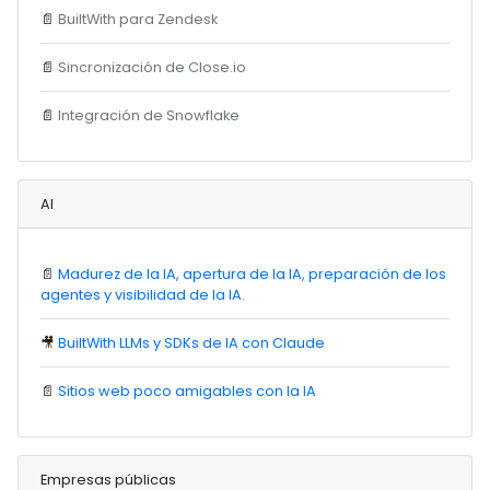
📄
BuiltWith para Zendesk
📄
Sincronización de Close.io
📄
Integración de Snowflake
AI
📄
Madurez de la IA, apertura de la IA, preparación de los
agentes y visibilidad de la IA.
🎥
BuiltWith LLMs y SDKs de IA con Claude
📄
Sitios web poco amigables con la IA
Empresas públicas