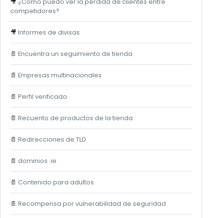
🎥
¿Cómo puedo ver la pérdida de clientes entre
competidores?
🎥
Informes de divisas
📄
Encuentra un seguimiento de tienda
📄
Empresas multinacionales
📄
Perfil verificado
📄
Recuento de productos de la tienda
📄
Redirecciones de TLD
📄
dominios .ie
📄
Contenido para adultos
📄
Recompensa por vulnerabilidad de seguridad