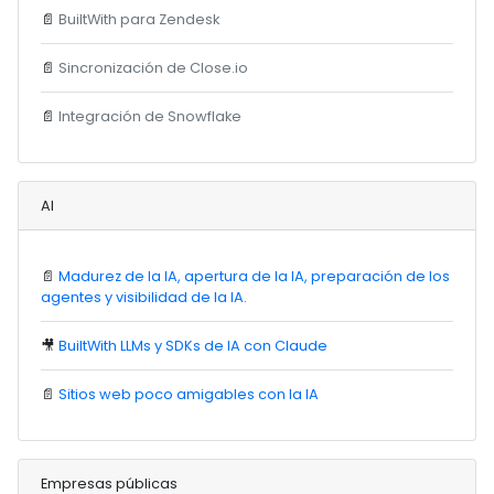
📄
BuiltWith para Zendesk
📄
Sincronización de Close.io
📄
Integración de Snowflake
AI
📄
Madurez de la IA, apertura de la IA, preparación de los
agentes y visibilidad de la IA.
🎥
BuiltWith LLMs y SDKs de IA con Claude
📄
Sitios web poco amigables con la IA
Empresas públicas