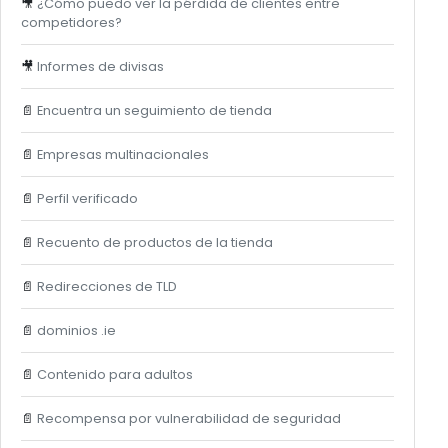
🎥
¿Cómo puedo ver la pérdida de clientes entre
competidores?
🎥
Informes de divisas
📄
Encuentra un seguimiento de tienda
📄
Empresas multinacionales
📄
Perfil verificado
📄
Recuento de productos de la tienda
📄
Redirecciones de TLD
📄
dominios .ie
📄
Contenido para adultos
📄
Recompensa por vulnerabilidad de seguridad