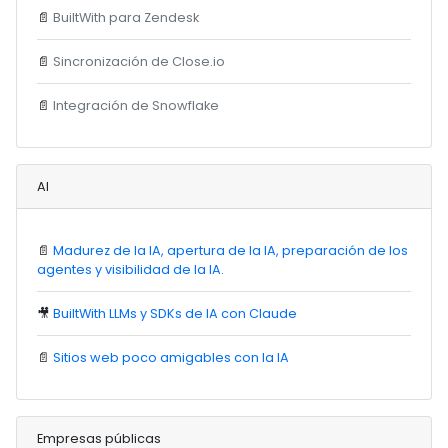
📄
BuiltWith para Zendesk
📄
Sincronización de Close.io
📄
Integración de Snowflake
AI
📄
Madurez de la IA, apertura de la IA, preparación de los
agentes y visibilidad de la IA.
🎥
BuiltWith LLMs y SDKs de IA con Claude
📄
Sitios web poco amigables con la IA
Empresas públicas