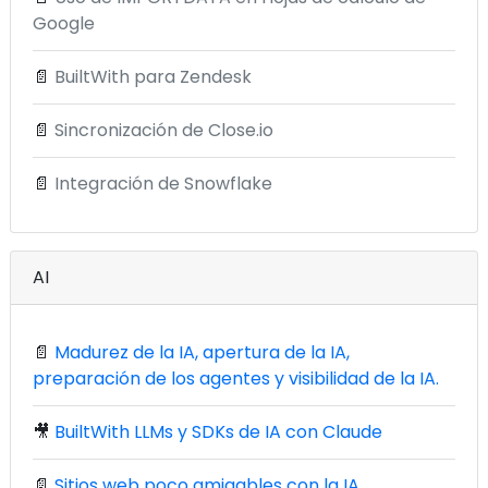
Google
📄
BuiltWith para Zendesk
📄
Sincronización de Close.io
📄
Integración de Snowflake
AI
📄
Madurez de la IA, apertura de la IA,
preparación de los agentes y visibilidad de la IA.
🎥
BuiltWith LLMs y SDKs de IA con Claude
📄
Sitios web poco amigables con la IA