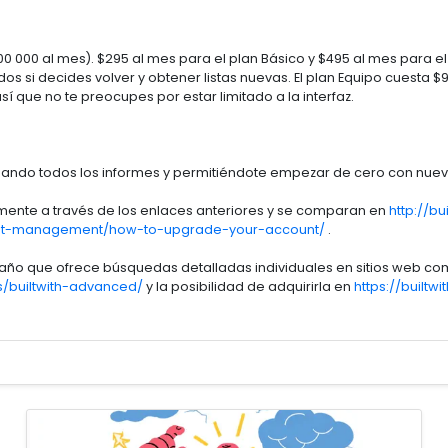
o 100 000 al mes). $295 al mes para el plan Básico y $495 al mes para
i decides volver y obtener listas nuevas. El plan Equipo cuesta $9
í que no te preocupes por estar limitado a la interfaz.
nando todos los informes y permitiéndote empezar de cero con nuev
mente a través de los enlaces anteriores y se comparan en
http://bu
count-management/how-to-upgrade-your-account/
.
ño que ofrece búsquedas detalladas individuales en sitios web co
ns/builtwith-advanced/
y la posibilidad de adquirirla en
https://built