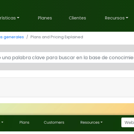
ísticas
Planes
Clientes
Recursos
as generales
Plans and Pricing Explained