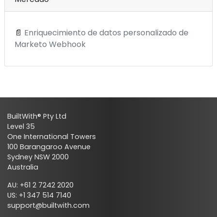
📄
Enriquecimiento de datos personalizado de
Marketo Webhook
BuiltWith® Pty Ltd
Level 35
One International Towers
100 Barangaroo Avenue
Sydney NSW 2000
Australia
AU: +61 2 7242 2020
US: +1 347 514 7140
support@builtwith.com