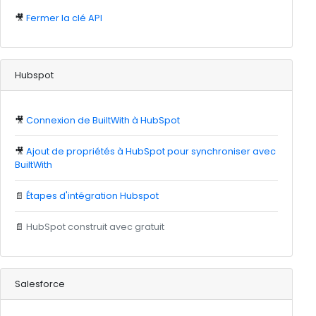
🎥
Fermer la clé API
Hubspot
🎥
Connexion de BuiltWith à HubSpot
🎥
Ajout de propriétés à HubSpot pour synchroniser avec
BuiltWith
📄
Étapes d'intégration Hubspot
📄
HubSpot construit avec gratuit
Salesforce