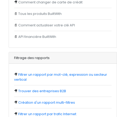
🎥
Comment changer de carte de crédit
📄
Tous les produits BuiltWith
📄
Comment actualiser votre clé API
📄
API financière BuiltWith
Filtrage des rapports
🎥
Filtrer un rapport par mot-clé, expression ou secteur
vertical
🎥
Trouver des entreprises B2B
🎥
Création d'un rapport multi-filtres
🎥
Filtrer un rapport par trafic Internet