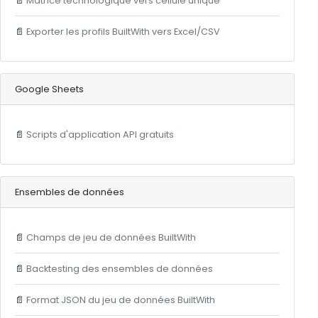
📄
Matrice technologique vers cellule unique
📄
Exporter les profils BuiltWith vers Excel/CSV
Google Sheets
📄
Scripts d'application API gratuits
Ensembles de données
📄
Champs de jeu de données BuiltWith
📄
Backtesting des ensembles de données
📄
Format JSON du jeu de données BuiltWith