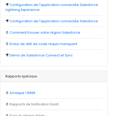
🎥
Configuration de l'application connectée Salesforce
Lightning Experience
🎥
Configuration de l'application connectée Salesforce
📄
Comment trouver votre région Salesforce
📄
Erreur de défi de code requis manquant
🎥
Démo de Salesforce Connect et Sync
Rapports spéciaux
📄
Arnaque 1.9999
📄
Rapports de tarification SaaS
📄
Suivi du réseau Edge