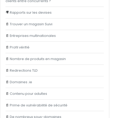
clients entre concurrents ?
🎥
Rapports sur les devises
📄
Trouver un magasin Suivi
📄
Entreprises multinationales
📄
Profil vérifié
📄
Nombre de produits en magasin
📄
Redirections TLD
📄
Domaines .ie
📄
Contenu pour adultes
📄
Prime de vulnérabilité de sécurité
📄
De nombreux sous-domaines