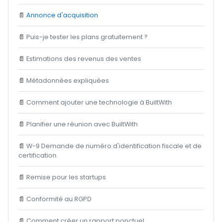
📄
Annonce d'acquisition
📄
Puis-je tester les plans gratuitement ?
📄
Estimations des revenus des ventes
📄
Métadonnées expliquées
📄
Comment ajouter une technologie à BuiltWith
📄
Planifier une réunion avec BuiltWith
📄
W-9 Demande de numéro d'identification fiscale et de
certification
📄
Remise pour les startups
📄
Conformité au RGPD
📄
Comment créer un rapport ponctuel