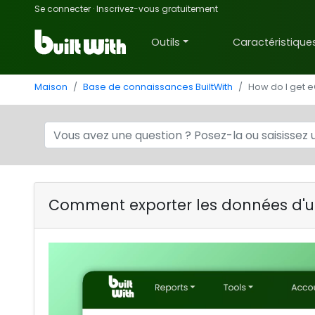
Se connecter
·
Inscrivez-vous gratuitement
Outils
Caractéristique
Maison
Base de connaissances BuiltWith
How do I get e
Comment exporter les données d'