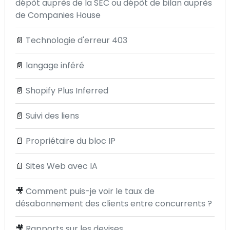
dépôt auprès de la SEC ou dépôt de bilan auprès
de Companies House
📄
Technologie d'erreur 403
📄
langage inféré
📄
Shopify Plus Inferred
📄
Suivi des liens
📄
Propriétaire du bloc IP
📄
Sites Web avec IA
🎥
Comment puis-je voir le taux de
désabonnement des clients entre concurrents ?
🎥
Rapports sur les devises