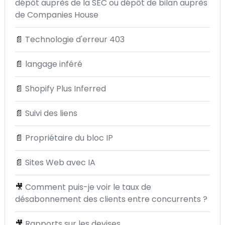
dépôt auprès de la SEC ou dépôt de bilan auprès
de Companies House
📄
Technologie d'erreur 403
📄
langage inféré
📄
Shopify Plus Inferred
📄
Suivi des liens
📄
Propriétaire du bloc IP
📄
Sites Web avec IA
🎥
Comment puis-je voir le taux de
désabonnement des clients entre concurrents ?
🎥
Rapports sur les devises