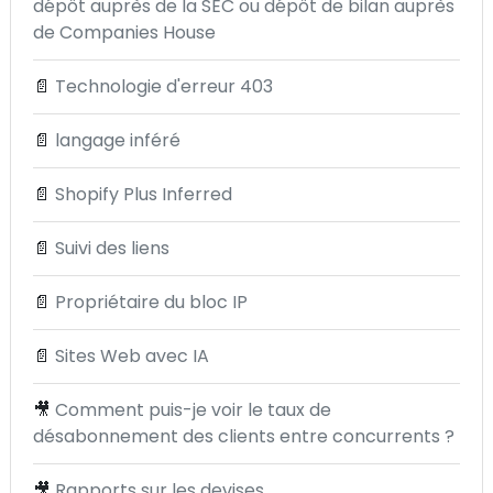
dépôt auprès de la SEC ou dépôt de bilan auprès
de Companies House
📄
Technologie d'erreur 403
📄
langage inféré
📄
Shopify Plus Inferred
📄
Suivi des liens
📄
Propriétaire du bloc IP
📄
Sites Web avec IA
🎥
Comment puis-je voir le taux de
désabonnement des clients entre concurrents ?
🎥
Rapports sur les devises