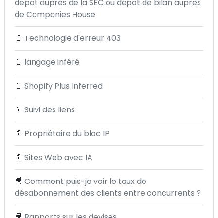
dépôt auprès de la SEC ou dépôt de bilan auprès
de Companies House
📄
Technologie d'erreur 403
📄
langage inféré
📄
Shopify Plus Inferred
📄
Suivi des liens
📄
Propriétaire du bloc IP
📄
Sites Web avec IA
🎥
Comment puis-je voir le taux de
désabonnement des clients entre concurrents ?
🎥
Rapports sur les devises