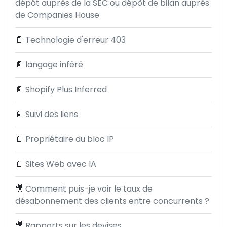
dépôt auprès de la SEC ou dépôt de bilan auprès
de Companies House
📄
Technologie d'erreur 403
📄
langage inféré
📄
Shopify Plus Inferred
📄
Suivi des liens
📄
Propriétaire du bloc IP
📄
Sites Web avec IA
🎥
Comment puis-je voir le taux de
désabonnement des clients entre concurrents ?
🎥
Rapports sur les devises