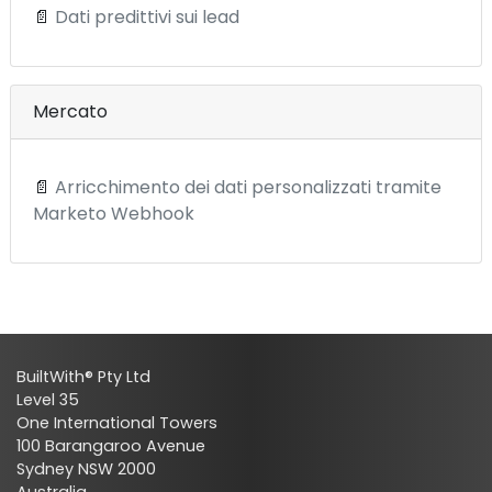
📄
Dati predittivi sui lead
Mercato
📄
Arricchimento dei dati personalizzati tramite
Marketo Webhook
BuiltWith® Pty Ltd
Level 35
One International Towers
100 Barangaroo Avenue
Sydney NSW 2000
Australia