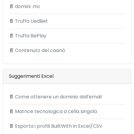
📄
domini .mc
📄
Truffa UedBet
📄
Truffa BePlay
📄
Contenuto del casinò
Suggerimenti Excel
📄
Come ottenere un dominio dall'email
📄
Matrice tecnologica a cella singola
📄
Esporta i profili BuiltWith in Excel/CSV