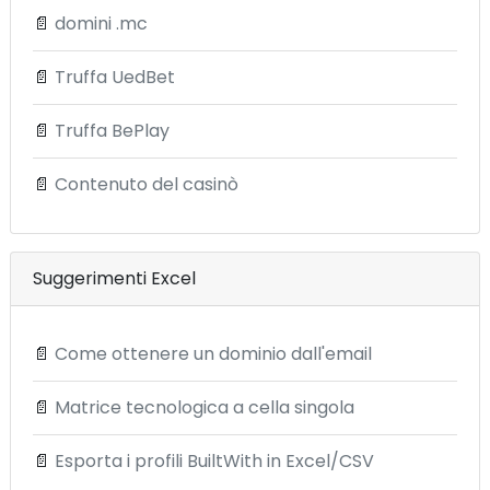
📄
domini .mc
📄
Truffa UedBet
📄
Truffa BePlay
📄
Contenuto del casinò
Suggerimenti Excel
📄
Come ottenere un dominio dall'email
📄
Matrice tecnologica a cella singola
📄
Esporta i profili BuiltWith in Excel/CSV