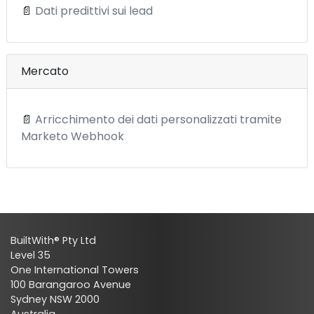
📄
Dati predittivi sui lead
Mercato
📄
Arricchimento dei dati personalizzati tramite
Marketo Webhook
BuiltWith® Pty Ltd
Level 35
One International Towers
100 Barangaroo Avenue
Sydney NSW 2000
Australia