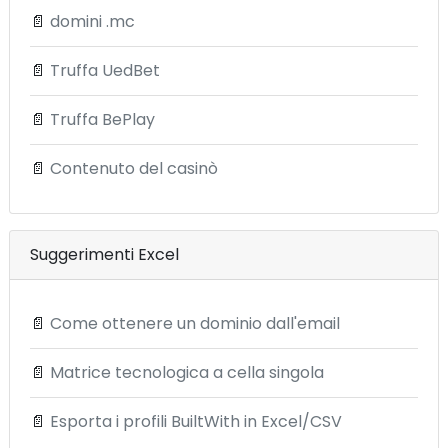
📄
domini .mc
📄
Truffa UedBet
📄
Truffa BePlay
📄
Contenuto del casinò
Suggerimenti Excel
📄
Come ottenere un dominio dall'email
📄
Matrice tecnologica a cella singola
📄
Esporta i profili BuiltWith in Excel/CSV