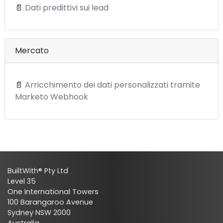
📄
Dati predittivi sui lead
Mercato
📄
Arricchimento dei dati personalizzati tramite
Marketo Webhook
BuiltWith® Pty Ltd
Level 35
One International Towers
100 Barangaroo Avenue
Sydney NSW 2000
Australia