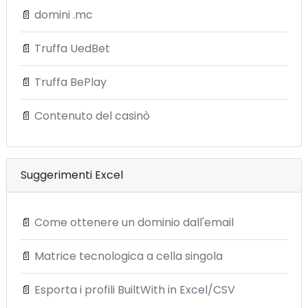
📄
domini .mc
📄
Truffa UedBet
📄
Truffa BePlay
📄
Contenuto del casinò
Suggerimenti Excel
📄
Come ottenere un dominio dall'email
📄
Matrice tecnologica a cella singola
📄
Esporta i profili BuiltWith in Excel/CSV