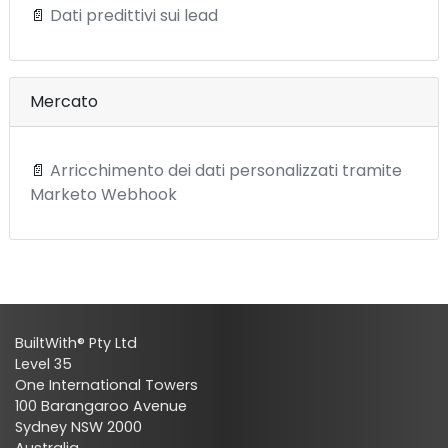
📄
Dati predittivi sui lead
Mercato
📄
Arricchimento dei dati personalizzati tramite
Marketo Webhook
BuiltWith® Pty Ltd
Level 35
One International Towers
100 Barangaroo Avenue
Sydney NSW 2000
Australia