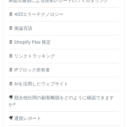
表提出書類による技術レポートのフィルタリング
📄
403エラーテクノロジー
📄
推論言語
📄
Shopify Plus 推定
📄
リンクトラッキング
📄
IPブロック所有者
📄
AIを活用したウェブサイト
🎥
競合他社間の顧客離脱をどのように確認できます
か?
🎥
通貨レポート