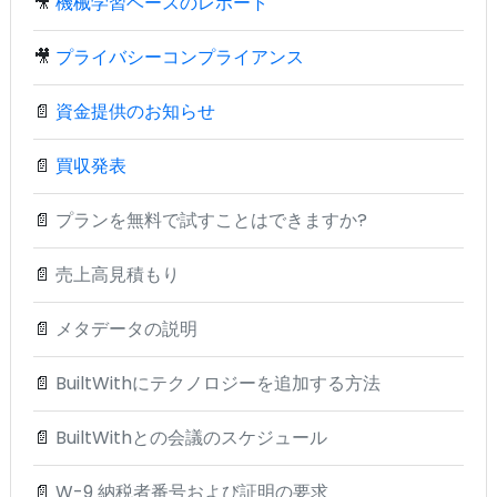
🎥
機械学習ベースのレポート
🎥
プライバシーコンプライアンス
📄
資金提供のお知らせ
📄
買収発表
📄
プランを無料で試すことはできますか?
📄
売上高見積もり
📄
メタデータの説明
📄
BuiltWithにテクノロジーを追加する方法
📄
BuiltWithとの会議のスケジュール
📄
W-9 納税者番号および証明の要求