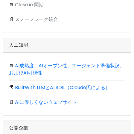
📄
Close.io 同期
📄
スノーフレーク統合
人工知能
📄
AI成熟度、AIオープン性、エージェント準備状況、
およびAI可視性
🎥
BuiltWith LLMとAI SDK（Claude氏による）
📄
AIに優しくないウェブサイト
公開企業