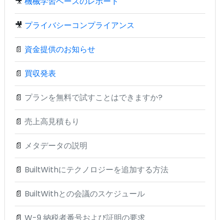
🎥
機械学習ベースのレポート
🎥
プライバシーコンプライアンス
📄
資金提供のお知らせ
📄
買収発表
📄
プランを無料で試すことはできますか?
📄
売上高見積もり
📄
メタデータの説明
📄
BuiltWithにテクノロジーを追加する方法
📄
BuiltWithとの会議のスケジュール
📄
W-9 納税者番号および証明の要求