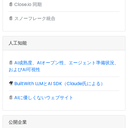
📄
Close.io 同期
📄
スノーフレーク統合
人工知能
📄
AI成熟度、AIオープン性、エージェント準備状況、
およびAI可視性
🎥
BuiltWith LLMとAI SDK（Claude氏による）
📄
AIに優しくないウェブサイト
公開企業