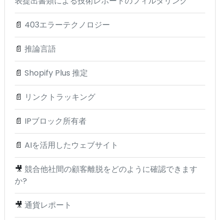
表提出書類による技術レポートのフィルタリング
📄
403エラーテクノロジー
📄
推論言語
📄
Shopify Plus 推定
📄
リンクトラッキング
📄
IPブロック所有者
📄
AIを活用したウェブサイト
🎥
競合他社間の顧客離脱をどのように確認できます
か?
🎥
通貨レポート