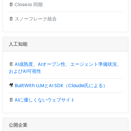
📄
Close.io 同期
📄
スノーフレーク統合
人工知能
📄
AI成熟度、AIオープン性、エージェント準備状況、
およびAI可視性
🎥
BuiltWith LLMとAI SDK（Claude氏による）
📄
AIに優しくないウェブサイト
公開企業