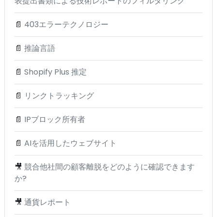
表提出書類による技術レポートのフィルタリング
📄
403エラーテクノロジー
📄
推論言語
📄
Shopify Plus 推定
📄
リンクトラッキング
📄
IPブロック所有者
📄
AIを活用したウェブサイト
🎥
競合他社間の顧客離脱をどのように確認できます
か?
🎥
通貨レポート