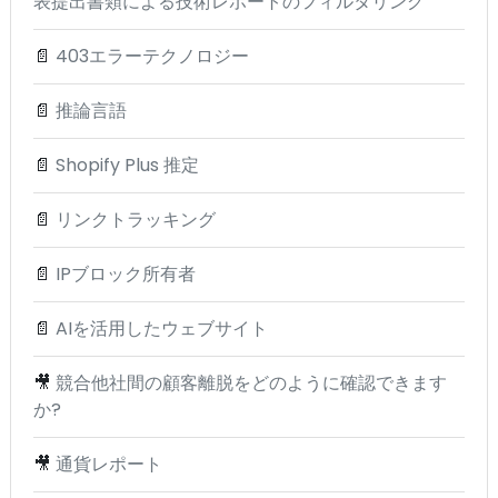
表提出書類による技術レポートのフィルタリング
📄
403エラーテクノロジー
📄
推論言語
📄
Shopify Plus 推定
📄
リンクトラッキング
📄
IPブロック所有者
📄
AIを活用したウェブサイト
🎥
競合他社間の顧客離脱をどのように確認できます
か?
🎥
通貨レポート