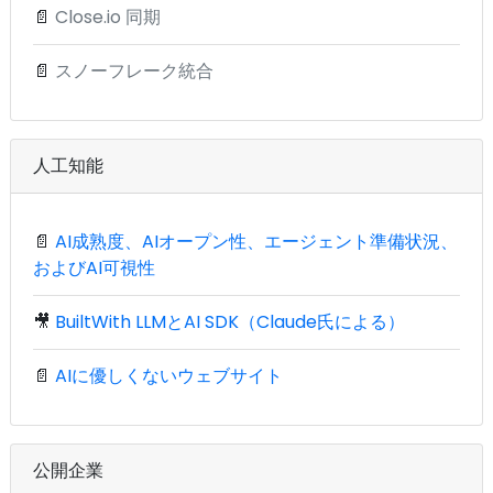
📄
Close.io 同期
📄
スノーフレーク統合
人工知能
📄
AI成熟度、AIオープン性、エージェント準備状況、
およびAI可視性
🎥
BuiltWith LLMとAI SDK（Claude氏による）
📄
AIに優しくないウェブサイト
公開企業