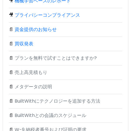
🎥
機械学習ベースのレポート
🎥
プライバシーコンプライアンス
📄
資金提供のお知らせ
📄
買収発表
📄
プランを無料で試すことはできますか?
📄
売上高見積もり
📄
メタデータの説明
📄
BuiltWithにテクノロジーを追加する方法
📄
BuiltWithとの会議のスケジュール
📄
W-9 納税者番号および証明の要求