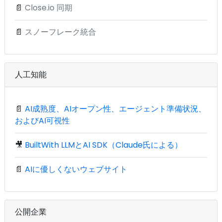
📄
Close.io 同期
📄
スノーフレーク統合
人工知能
📄
AI成熟度、AIオープン性、エージェント準備状況、
およびAI可視性
🎥
BuiltWith LLMとAI SDK（Claude氏による）
📄
AIに優しくないウェブサイト
公開企業