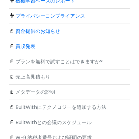
🎥
機械学習ベースのレポート
🎥
プライバシーコンプライアンス
📄
資金提供のお知らせ
📄
買収発表
📄
プランを無料で試すことはできますか?
📄
売上高見積もり
📄
メタデータの説明
📄
BuiltWithにテクノロジーを追加する方法
📄
BuiltWithとの会議のスケジュール
📄
W-9 納税者番号および証明の要求