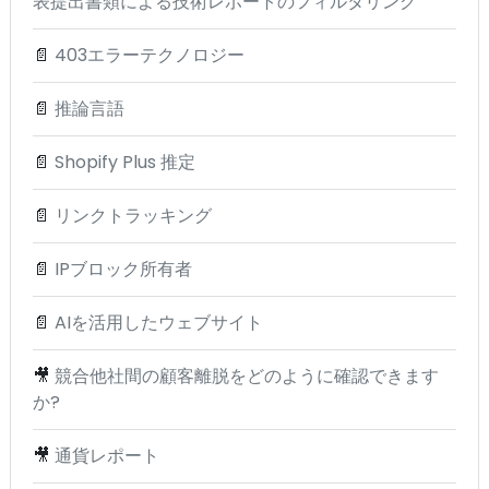
表提出書類による技術レポートのフィルタリング
📄
403エラーテクノロジー
📄
推論言語
📄
Shopify Plus 推定
📄
リンクトラッキング
📄
IPブロック所有者
📄
AIを活用したウェブサイト
🎥
競合他社間の顧客離脱をどのように確認できます
か?
🎥
通貨レポート