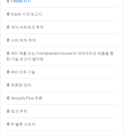
📄
1.9999 사기
📄
SaaS 가격 보고서
📄
에지 네트워크 추적
📄
서버 위치 추적
📄
SEC 제출 또는 Companies House의 대차대조표 제출을 통
한 기술 보고서 필터링
📄
403 오류 기술
📄
추론된 언어
📄
Shopify Plus 추론
📄
링크 추적
📄
IP 블록 소유자