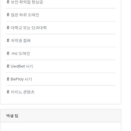
📄
보안 취약점 현상금
📄
많은 하위 도메인
📄
대학교 또는 단과대학
📄
저작권 침해
📄
.mc 도메인
📄
UedBet 사기
📄
BePlay 사기
📄
카지노 콘텐츠
엑셀 팁