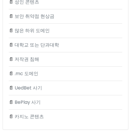
📄
성인 콘텐츠
📄
보안 취약점 현상금
📄
많은 하위 도메인
📄
대학교 또는 단과대학
📄
저작권 침해
📄
.mc 도메인
📄
UedBet 사기
📄
BePlay 사기
📄
카지노 콘텐츠