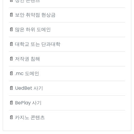
📄
성인 콘텐츠
📄
보안 취약점 현상금
📄
많은 하위 도메인
📄
대학교 또는 단과대학
📄
저작권 침해
📄
.mc 도메인
📄
UedBet 사기
📄
BePlay 사기
📄
카지노 콘텐츠