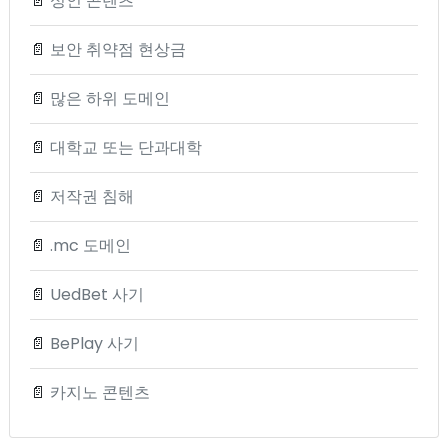
📄
성인 콘텐츠
📄
보안 취약점 현상금
📄
많은 하위 도메인
📄
대학교 또는 단과대학
📄
저작권 침해
📄
.mc 도메인
📄
UedBet 사기
📄
BePlay 사기
📄
카지노 콘텐츠