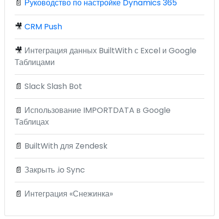
📄
Руководство по настройке Dynamics 365
🎥
CRM Push
🎥
Интеграция данных BuiltWith с Excel и Google
Таблицами
📄
Slack Slash Bot
📄
Использование IMPORTDATA в Google
Таблицах
📄
BuiltWith для Zendesk
📄
Закрыть .io Sync
📄
Интеграция «Снежинка»