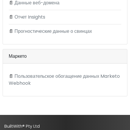
📄
Данные веб-домена
📄
Отчет Insights
📄
Прогностические данные о свинцах
Маркето
📄
Пользовательское обогащение данных Marketo
Webhook
BuiltWith® Pty Ltd