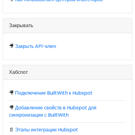
Закрывать
🎥
Закрыть API-ключ
Хабспот
🎥
Подключение BuiltWith к Hubspot
🎥
Добавление свойств в Hubspot для
синхронизации с BuiltWith
📄
Этапы интеграции Hubspot