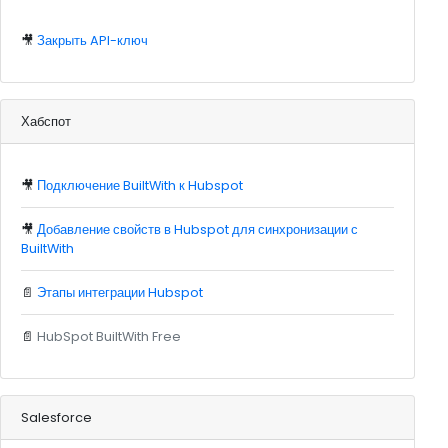
🎥
Закрыть API-ключ
Хабспот
🎥
Подключение BuiltWith к Hubspot
🎥
Добавление свойств в Hubspot для синхронизации с
BuiltWith
📄
Этапы интеграции Hubspot
📄
HubSpot BuiltWith Free
Salesforce