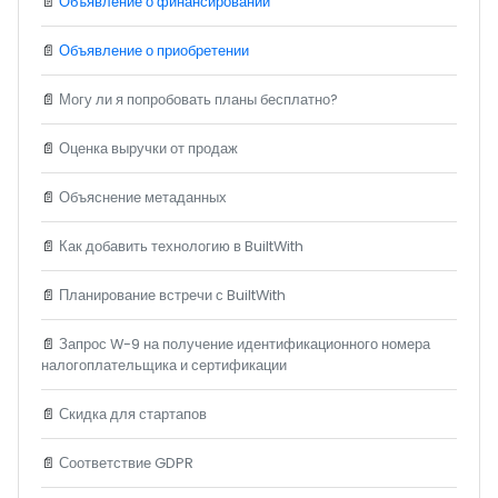
📄
Объявление о финансировании
📄
Объявление о приобретении
📄
Могу ли я попробовать планы бесплатно?
📄
Оценка выручки от продаж
📄
Объяснение метаданных
📄
Как добавить технологию в BuiltWith
📄
Планирование встречи с BuiltWith
📄
Запрос W-9 на получение идентификационного номера
налогоплательщика и сертификации
📄
Скидка для стартапов
📄
Соответствие GDPR