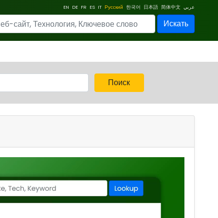
EN
DE
FR
ES
IT
Русский
한국어
日本語
简体中文
عربي
Искать
Поиск