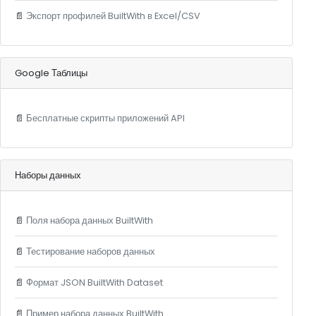
📄
Экспорт профилей BuiltWith в Excel/CSV
Google Таблицы
📄
Бесплатные скрипты приложений API
Наборы данных
📄
Поля набора данных BuiltWith
📄
Тестирование наборов данных
📄
Формат JSON BuiltWith Dataset
📄
Пример набора данных BuiltWith