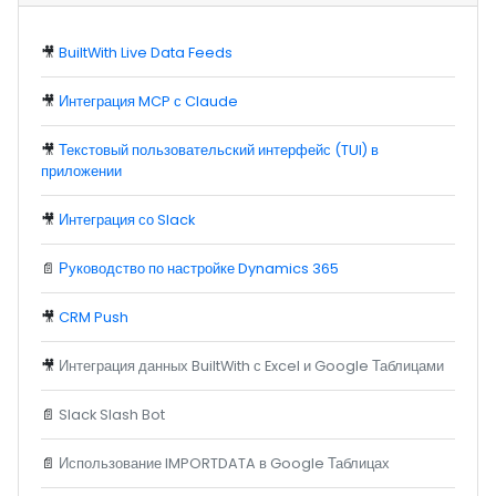
🎥
BuiltWith Live Data Feeds
🎥
Интеграция MCP с Claude
🎥
Текстовый пользовательский интерфейс (TUI) в
приложении
🎥
Интеграция со Slack
📄
Руководство по настройке Dynamics 365
🎥
CRM Push
🎥
Интеграция данных BuiltWith с Excel и Google Таблицами
📄
Slack Slash Bot
📄
Использование IMPORTDATA в Google Таблицах