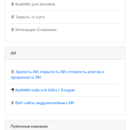
📄
BuiltWith для Zendesk
📄
Закрыть .io Sync
📄
Интеграция «Снежинка»
ИИ
📄
Зрелость ИИ, открытость ИИ, готовность агентов и
прозрачность ИИ.
🎥
BuiltWith LLMs и AI SDKs с Клодом
📄
Веб-сайты, недружелюбные к ИИ
Публичные компании