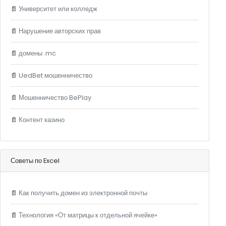
📄
Университет или колледж
📄
Нарушение авторских прав
📄
домены .mc
📄
UedBet мошенничество
📄
Мошенничество BePlay
📄
Контент казино
Советы по Excel
📄
Как получить домен из электронной почты
📄
Технология «От матрицы к отдельной ячейке»