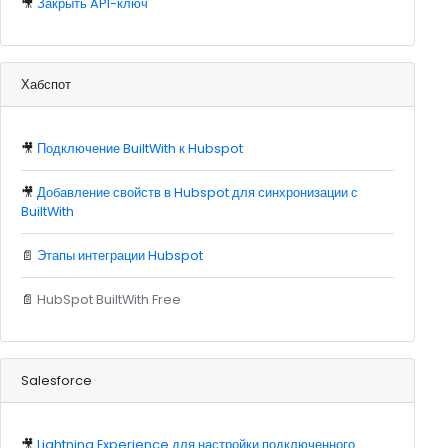
🎥
Закрыть API-ключ
Хабспот
🎥
Подключение BuiltWith к Hubspot
🎥
Добавление свойств в Hubspot для синхронизации с
BuiltWith
📄
Этапы интеграции Hubspot
📄
HubSpot BuiltWith Free
Salesforce
🎥
Lightning Experience для настройки подключенного