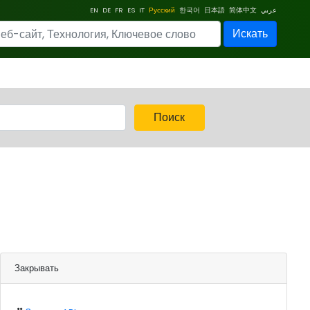
EN
DE
FR
ES
IT
Русский
한국어
日本語
简体中文
عربي
Искать
Поиск
Закрывать