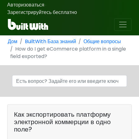
Авторизоваться
·
Зарегистрируйтесь бесплатно
Дом
BuiltWith База знаний
Общие вопросы
How do I get eCommerce platform in a single
field exported?
Как экспортировать платформу
электронной коммерции в одно
поле?