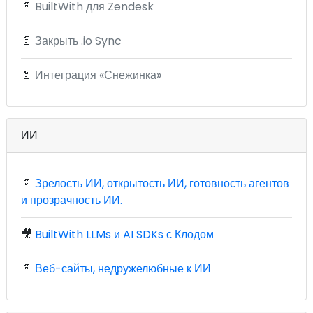
📄
BuiltWith для Zendesk
📄
Закрыть .io Sync
📄
Интеграция «Снежинка»
ИИ
📄
Зрелость ИИ, открытость ИИ, готовность агентов
и прозрачность ИИ.
🎥
BuiltWith LLMs и AI SDKs с Клодом
📄
Веб-сайты, недружелюбные к ИИ