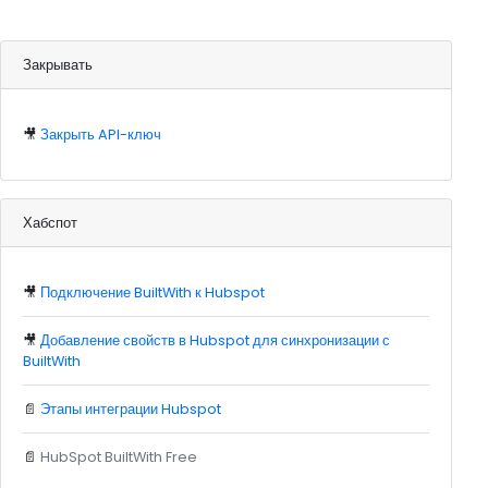
Закрывать
🎥
Закрыть API-ключ
Хабспот
🎥
Подключение BuiltWith к Hubspot
🎥
Добавление свойств в Hubspot для синхронизации с
BuiltWith
📄
Этапы интеграции Hubspot
📄
HubSpot BuiltWith Free