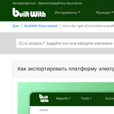
Авторизоваться
·
Зарегистрируйтесь бесплатно
Инструменты
Функции
Дом
BuiltWith База знаний
How do I get eCommerce platfo
Как экспортировать платформу элект