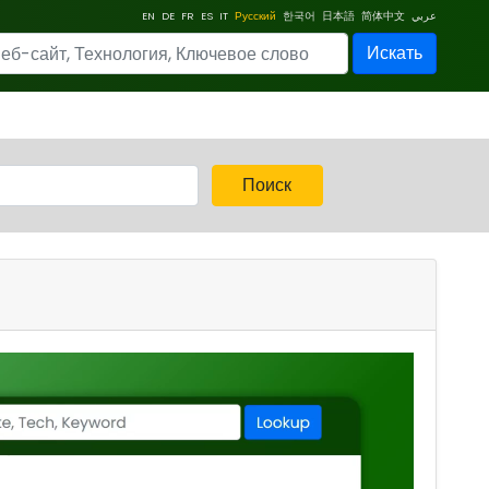
EN
DE
FR
ES
IT
Русский
한국어
日本語
简体中文
عربي
Искать
Поиск