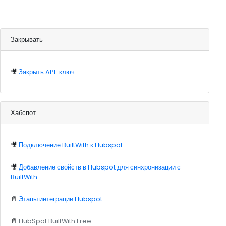
Закрывать
🎥
Закрыть API-ключ
Хабспот
🎥
Подключение BuiltWith к Hubspot
🎥
Добавление свойств в Hubspot для синхронизации с
BuiltWith
📄
Этапы интеграции Hubspot
📄
HubSpot BuiltWith Free