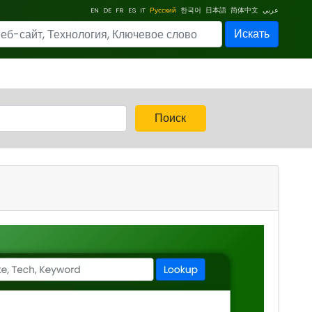
EN
DE
FR
ES
IT
Русский
한국어
日本語
简体中文
عربي
Искать
Поиск