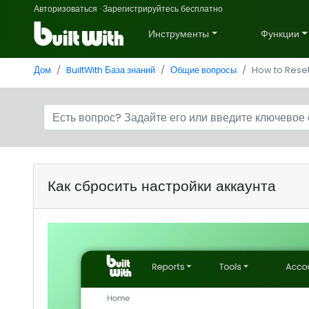
Авторизоваться
·
Зарегистрируйтесь бесплатно
Инструменты
Функции
Дом
BuiltWith База знаний
Общие вопросы
How to Rese
Как сбросить настройки аккаунта