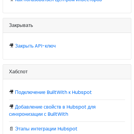
Закрывать
🎥
Закрыть API-ключ
Хабспот
🎥
Подключение BuiltWith к Hubspot
🎥
Добавление свойств в Hubspot для
синхронизации с BuiltWith
📄
Этапы интеграции Hubspot