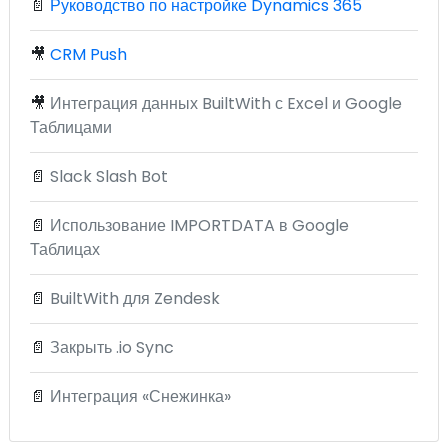
📄
Руководство по настройке Dynamics 365
🎥
CRM Push
🎥
Интеграция данных BuiltWith с Excel и Google
Таблицами
📄
Slack Slash Bot
📄
Использование IMPORTDATA в Google
Таблицах
📄
BuiltWith для Zendesk
📄
Закрыть .io Sync
📄
Интеграция «Снежинка»