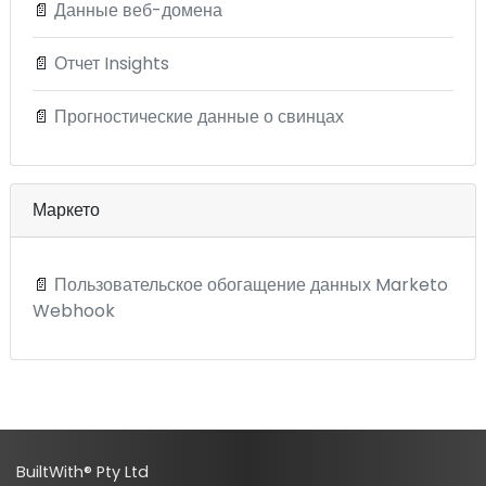
📄
Данные веб-домена
📄
Отчет Insights
📄
Прогностические данные о свинцах
Маркето
📄
Пользовательское обогащение данных Marketo
Webhook
BuiltWith® Pty Ltd